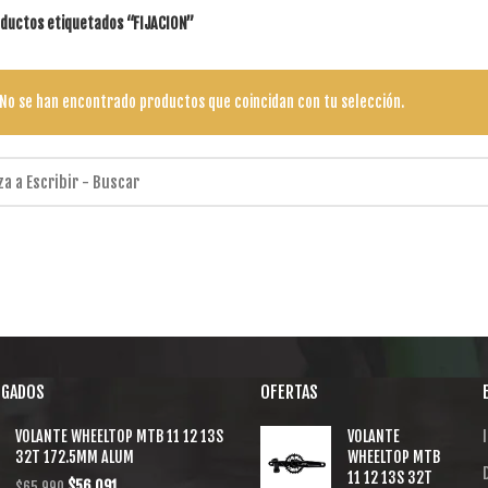
ductos etiquetados “FIJACION”
No se han encontrado productos que coincidan con tu selección.
EGADOS
OFERTAS
VOLANTE WHEELTOP MTB 11 12 13S
VOLANTE
I
32T 172.5MM ALUM
WHEELTOP MTB
11 12 13S 32T
$
56.091
$
65.990