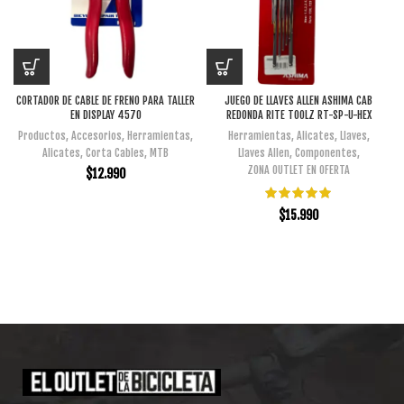
CORTADOR DE CABLE DE FRENO PARA TALLER
JUEGO DE LLAVES ALLEN ASHIMA CAB
EN DISPLAY 4570
REDONDA RITE TOOLZ RT-SP-U-HEX
Productos
,
Accesorios
,
Herramientas
,
Herramientas
,
Alicates
,
Llaves
,
Alicates
,
Corta Cables
,
MTB
Llaves Allen
,
Componentes
,
ZONA OUTLET EN OFERTA
$
12.990
$
15.990