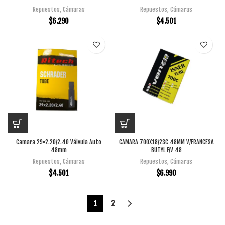
Repuestos
,
Cámaras
Repuestos
,
Cámaras
$
6.290
$
4.501
Camara 29×2.20/2.40 Válvula Auto
CAMARA 700X18/23C 48MM V/FRANCESA
48mm
BUTYL F/V 48
Repuestos
,
Cámaras
Repuestos
,
Cámaras
$
4.501
$
6.990
1
2