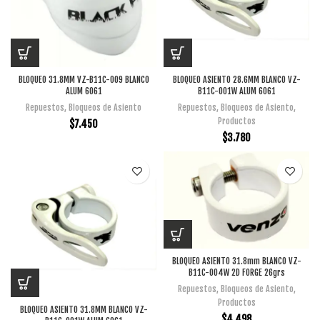
BLOQUEO 31.8MM VZ-B11C-009 BLANCO
BLOQUEO ASIENTO 28.6MM BLANCO VZ-
ALUM 6061
B11C-001W ALUM 6061
Repuestos
,
Bloqueos de Asiento
Repuestos
,
Bloqueos de Asiento
,
Productos
$
7.450
$
3.780
BLOQUEO ASIENTO 31.8mm BLANCO VZ-
B11C-004W 2D FORGE 26grs
Repuestos
,
Bloqueos de Asiento
,
Productos
BLOQUEO ASIENTO 31.8MM BLANCO VZ-
$
4.498