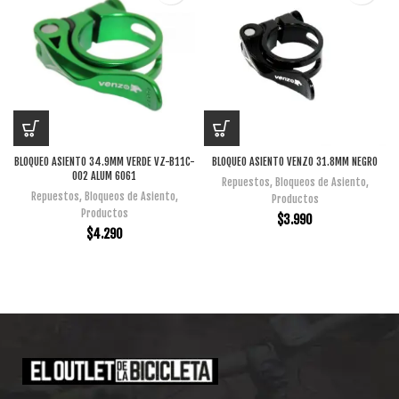
BLOQUEO ASIENTO 34.9MM VERDE VZ-B11C-
BLOQUEO ASIENTO VENZO 31.8MM NEGRO
002 ALUM 6061
Repuestos
,
Bloqueos de Asiento
,
Repuestos
,
Bloqueos de Asiento
,
Productos
Productos
$
3.990
$
4.290