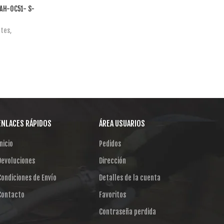
 AH-OC51- S-
tes
,
ENLACES RÁPIDOS
ÁREA USUARIOS
nicio
Pedidos
Devoluciones
Dirección
Condiciones de Envío
Detalles de la cuenta
Contacto
Favoritos
Contraseña perdida