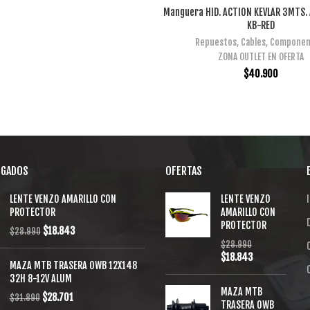
Manguera HID. ACTION KEVLAR 3MTS.
AÑADIR AL CARRITO
KB-RED
Repuestos
,
Cables
,
Componen
ZONA OUTLET EN OFERTA
$
40.900
EGADOS
OFERTAS
LENTE VENZO AMARILLO CON
LENTE VENZO
I
PROTECTOR
AMARILLO CON
PROTECTOR
$
18.843
$
28.990
$
28.990
$
18.843
MAZA MTB TRASERA OWB 12X148
32H 8-12V ALUM
MAZA MTB
$
28.701
$
31.890
TRASERA OWB