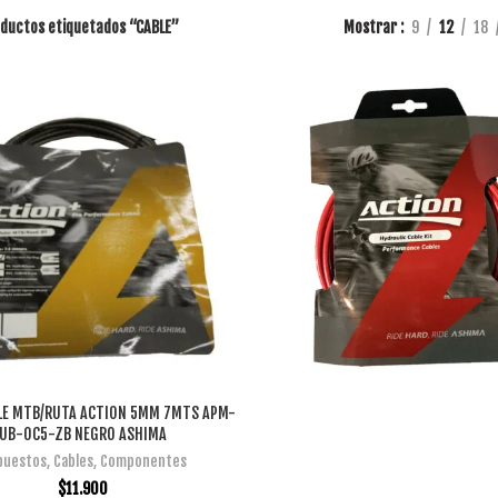
ductos etiquetados “CABLE”
Mostrar
9
12
18
LE MTB/RUTA ACTION 5MM 7MTS APM-
AÑADIR AL CARRITO
UB-OC5-ZB NEGRO ASHIMA
puestos
,
Cables
,
Componentes
$
11.900