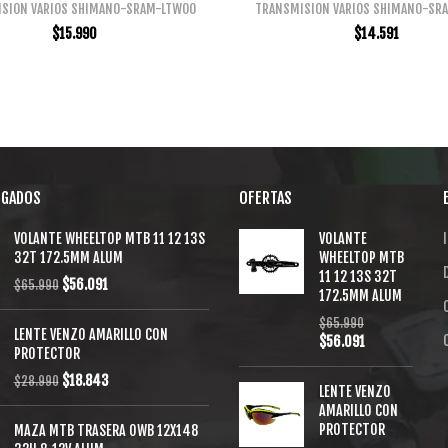
SION VARIOS SHIMANO-SRAM-LTWOO
TRANSMISION VARIOS SHIMANO-SR
$
15.990
$
14.591
EGADOS
OFERTAS
VOLANTE WHEELTOP MTB 11 12 13S
VOLANTE
I
32T 172.5MM ALUM
WHEELTOP MTB
11 12 13S 32T
$
56.091
$
65.990
172.5MM ALUM
$
65.990
LENTE VENZO AMARILLO CON
$
56.091
PROTECTOR
$
18.843
$
28.990
LENTE VENZO
AMARILLO CON
PROTECTOR
MAZA MTB TRASERA OWB 12X148