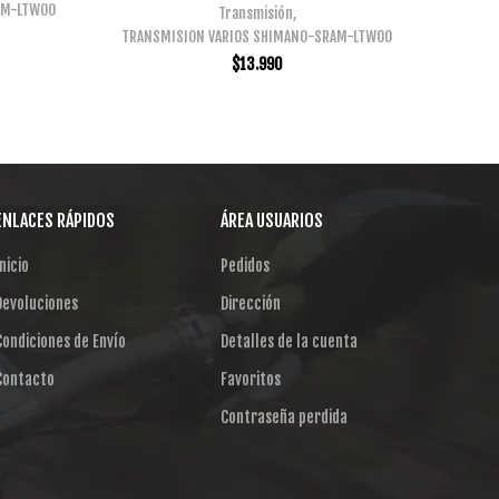
AM-LTWOO
Transmisión
,
TRANSMISION VARIOS SHIMANO-SRAM-LTWOO
$
13.990
ENLACES RÁPIDOS
ÁREA USUARIOS
nicio
Pedidos
Devoluciones
Dirección
Condiciones de Envío
Detalles de la cuenta
Contacto
Favoritos
Contraseña perdida