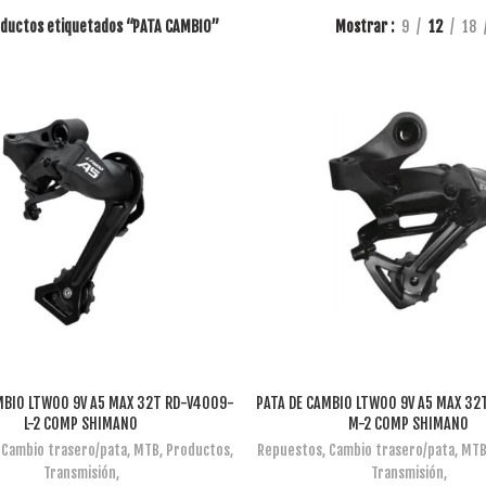
ductos etiquetados “PATA CAMBIO”
Mostrar
9
12
18
MBIO LTWOO 9V A5 MAX 32T RD-V4009-
PATA DE CAMBIO LTWOO 9V A5 MAX 32
AÑADIR AL CARRITO
AÑADIR AL CARRITO
L-2 COMP SHIMANO
M-2 COMP SHIMANO
,
Cambio trasero/pata
,
MTB
,
Productos
,
Repuestos
,
Cambio trasero/pata
,
MT
Transmisión
,
Transmisión
,