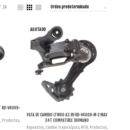
24
AGOTADO
T RD-V4009-
PATA DE CAMBIO LTWOO A3 8V RD-V4008-M-2 MAX
LEER MÁS
34T COMPATIBLE SHIMANO
B
,
Productos
,
Repuestos
,
Cambio trasero/pata
,
MTB
,
Productos
,