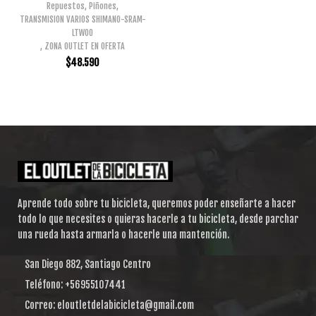
Repuestos
,
Piñones
,
TRANSMISION VARIOS SHIMANO-SRAM-
LTWOO
,
ZONA OUTLET EN OFERTA
$
48.590
Aprende todo sobre tu bicicleta, queremos poder enseñarte a hacer
todo lo que necesites o quieras hacerle a tu bicicleta, desde parchar
una rueda hasta armarla o hacerle una mantención.
San Diego 882, Santiago Centro
Teléfono: +56955107441
Correo: eloutletdelabicicleta@gmail.com