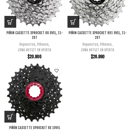
PIÑON CASSETTE SPROCKET R8 8VEL, 11-
PIÑON CASSETTE SPROCKET R91 9VEL, 11-
28T
28T
Repuestos
,
Piñones
,
Repuestos
,
Piñones
,
ZONA OUTLET EN OFERTA
ZONA OUTLET EN OFERTA
$
20.900
$
26.990
PIÑÓN CASSETTE SPROCKET RX 10VEL