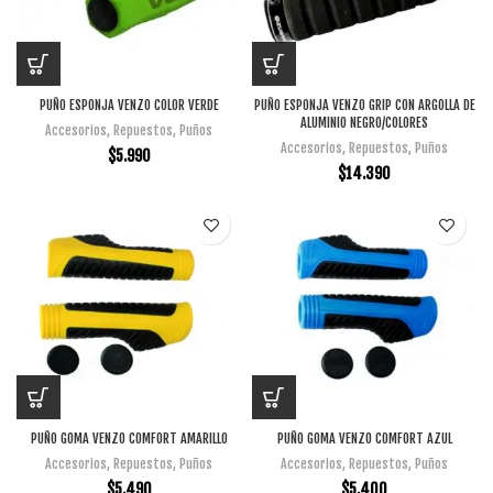
PUÑO ESPONJA VENZO COLOR VERDE
PUÑO ESPONJA VENZO GRIP CON ARGOLLA DE
ALUMINIO NEGRO/COLORES
Accesorios
,
Repuestos
,
Puños
Accesorios
,
Repuestos
,
Puños
$
5.990
$
14.390
PUÑO GOMA VENZO COMFORT AMARILLO
PUÑO GOMA VENZO COMFORT AZUL
Accesorios
,
Repuestos
,
Puños
Accesorios
,
Repuestos
,
Puños
$
5.490
$
5.400