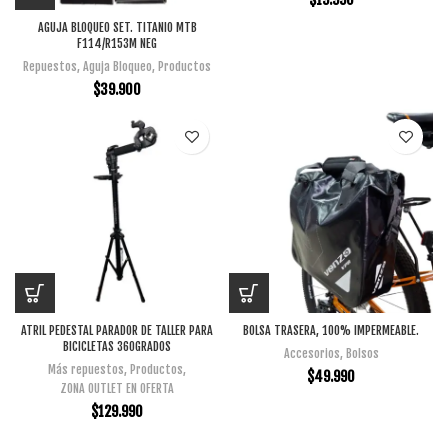
AGUJA BLOQUEO SET. TITANIO MTB
F114/R153M NEG
Repuestos
,
Aguja Bloqueo
,
Productos
$
39.900
ATRIL PEDESTAL PARADOR DE TALLER PARA
BOLSA TRASERA, 100% IMPERMEABLE.
BICICLETAS 360GRADOS
Accesorios
,
Bolsos
Más repuestos
,
Productos
,
$
49.990
ZONA OUTLET EN OFERTA
$
129.990