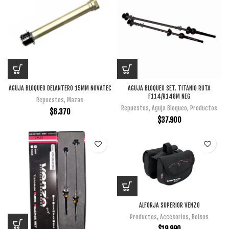
AGUJA BLOQUEO DELANTERO 15MM NOVATEC
AGUJA BLOQUEO SET. TITANIO RUTA
F114/R148M NEG
Repuestos
,
Mazas
Repuestos
,
Aguja Bloqueo
,
Productos
$
6.370
$
37.900
ALFORJA SUPERIOR VENZO
Productos
,
Accesorios
,
Bolsos
$
19.990