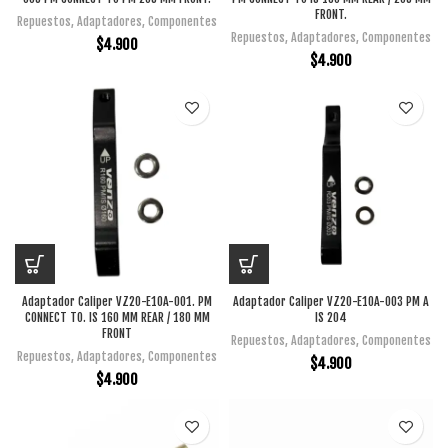
FRONT.
Repuestos
,
Adaptadores
,
Componentes
Repuestos
,
Adaptadores
,
Componentes
$
4.900
$
4.900
Adaptador Caliper VZ20-E10A-001. PM
Adaptador Caliper VZ20-E10A-003 PM A
CONNECT TO. IS 160 MM REAR / 180 MM
IS 204
FRONT
Repuestos
,
Adaptadores
,
Componentes
Repuestos
,
Adaptadores
,
Componentes
$
4.900
$
4.900