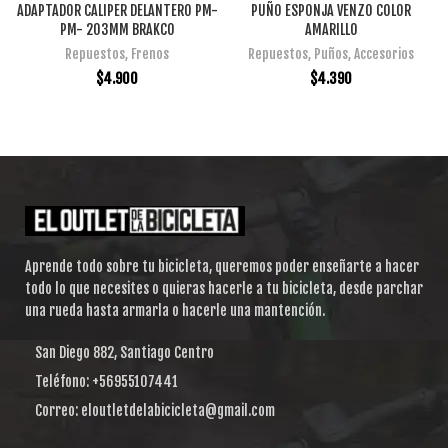
ADAPTADOR CALIPER DELANTERO PM-
PUÑO ESPONJA VENZO COLOR
PM- 203MM BRAKCO
AMARILLO
Repuestos
,
Frenos
Repuestos
,
Puños
,
Accesorios
$
4.900
$
4.390
Aprende todo sobre tu bicicleta, queremos poder enseñarte a hacer
todo lo que necesites o quieras hacerle a tu bicicleta, desde parchar
una rueda hasta armarla o hacerle una mantención.
San Diego 882, Santiago Centro
Teléfono: +56955107441
Correo: eloutletdelabicicleta@gmail.com