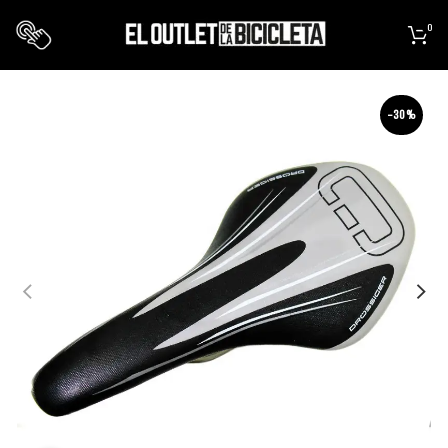
0
-30%