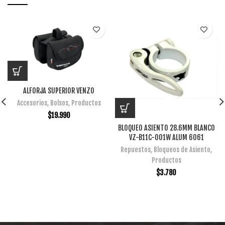
ALFORJA SUPERIOR VENZO
Accesorios
,
Bolsos
,
Productos
$
19.990
BLOQUEO ASIENTO 28.6MM BLANCO
VZ-B11C-001W ALUM 6061
Repuestos
,
Bloqueos de Asiento
,
Productos
$
3.780