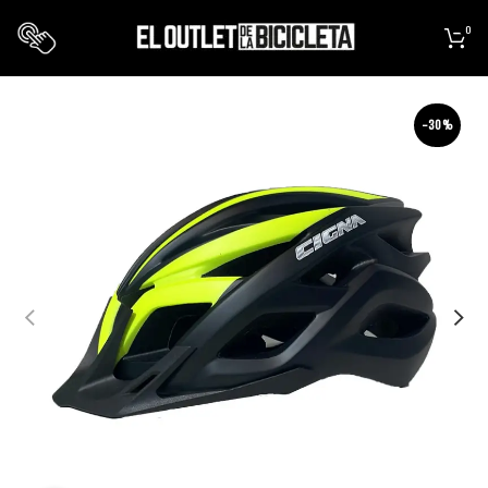
0
-30%