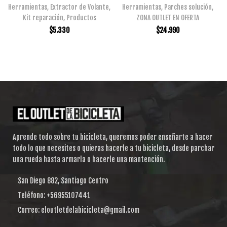
Herramientas
,
Extractor de Volante
,
Herramientas
,
Parches solución
,
Kit reparación
,
Productos
ZONA OUTLET EN OFERTA
$
5.330
$
24.990
Aprende todo sobre tu bicicleta, queremos poder enseñarte a hacer
todo lo que necesites o quieras hacerle a tu bicicleta, desde parchar
una rueda hasta armarla o hacerle una mantención.
San Diego 882, Santiago Centro
Teléfono: +56955107441
Correo: eloutletdelabicicleta@gmail.com