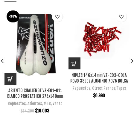
-30%
NIPLES 14Gx14mm VZ-C03-001A
ROJO 38pcs ALUMINIO 7075 BOLSA
Repuestos
,
Otros
,
Pernos/Tapas
ASIENTO CHALLENGE VZ-E01-011
$
6.990
BLANCO PROSTATICO 275x140mm
Repuestos
,
Asientos
,
MTB
,
Venzo
$
10.003
$
14.290