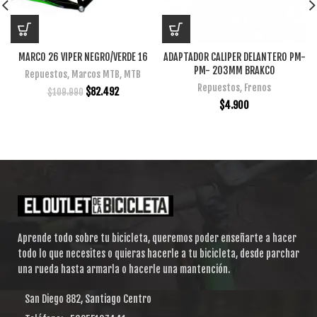
MARCO 26 VIPER NEGRO/VERDE 16
ADAPTADOR CALIPER DELANTERO PM-
PM- 203MM BRAKCO
Repuestos
,
Marcos MTB
,
MTB
Repuestos
,
Frenos
$
82.492
$
109.990
$
4.900
Aprende todo sobre tu bicicleta, queremos poder enseñarte a hacer
todo lo que necesites o quieras hacerle a tu bicicleta, desde parchar
una rueda hasta armarla o hacerle una mantención.
San Diego 882, Santiago Centro