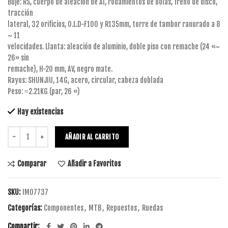
Buje: RS, cuerpo de aleación de Al, rodamientos de bolas, freno de disco,
tracción
lateral, 32 orificios, O.L.D-F100 y R135mm, torre de tambor ranurado a 8
~ 11
velocidades. Llanta: aleación de aluminio, doble piso con remache (24 «~
26» sin
remache), H-20 mm, AV, negro mate.
Rayos: SHUNJIU, 14G, acero, circular, cabeza doblada
Peso: ≈2.21KG (par, 26 «)
Hay existencias
AÑADIR AL CARRITO
Comparar
Añadir a Favoritos
SKU:
IM07737
Categorías:
Componentes
,
MTB
,
Repuestos
,
Ruedas
Compartir