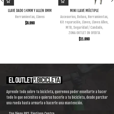
LLAVE DADO 14MM Y ALLEN 8MM
MINI LLAVE MÚLTIPLE
Herramientas
,
Llaves
Accesorios
,
Bolsos
,
Herramientas
,
Kit reparación
,
Llaves
,
Llaves Allen
,
$
8.990
MTB
,
Seguridad / Candado
,
ZONA OUTLET EN OFERTA
$
11.990
Aprende todo sobre tu bicicleta, queremos poder enseñarte a hacer
todo lo que necesites o quieras hacerle a tu bicicleta, desde parchar
una rueda hasta armarla o hacerle una mantención.
San Diego 882, Santiago Centro