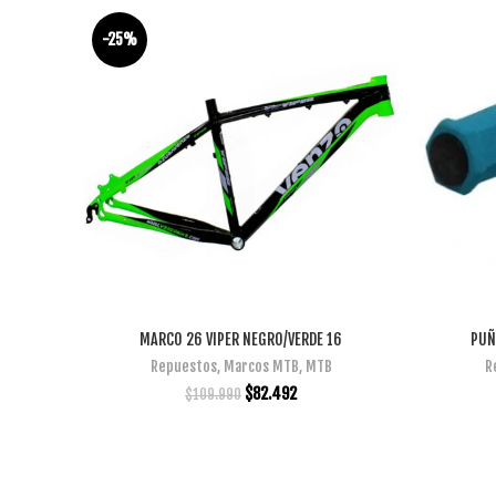
-25%
MARCO 26 VIPER NEGRO/VERDE 16
PUÑ
AÑADIR AL CARRITO
Repuestos
,
Marcos MTB
,
MTB
R
$
82.492
$
109.990