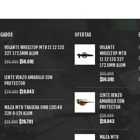
EGADOS
OFERTAS
VOLANTE WHEELTOP MTB 11 12 13S
VOLANTE
I
32T 172.5MM ALUM
WHEELTOP MTB
11 12 13S 32T
$
56.091
$
65.990
172.5MM ALUM
$
65.990
LENTE VENZO AMARILLO CON
$
56.091
PROTECTOR
$
18.843
$
28.990
LENTE VENZO
AMARILLO CON
PROTECTOR
MAZA MTB TRASERA OWB 12X148
32H 8-12V ALUM
$
28.990
$
18.843
$
28.701
$
31.890
MAZA MTB