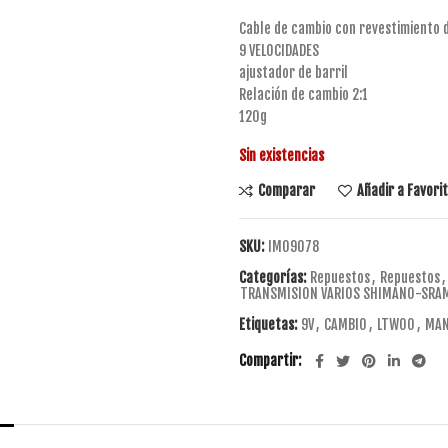
Cable de cambio con revestimiento d
9 VELOCIDADES
ajustador de barril
Relación de cambio 2:1
120g
Sin existencias
Comparar
Añadir a Favori
SKU:
IM09078
Categorías:
Repuestos
,
Repuestos
,
TRANSMISION VARIOS SHIMANO-SRA
Etiquetas:
9V
,
CAMBIO
,
LTWOO
,
MAN
Compartir