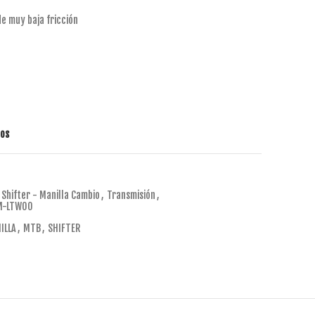
e muy baja fricción
tos
Shifter - Manilla Cambio
,
Transmisión
,
M-LTWOO
ILLA
,
MTB
,
SHIFTER