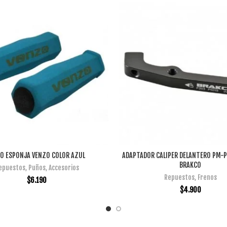
O ESPONJA VENZO COLOR AZUL
ADAPTADOR CALIPER DELANTERO PM
AÑADIR AL CARRITO
AÑADIR AL CARRITO
BRAKCO
epuestos
,
Puños
,
Accesorios
Repuestos
,
Frenos
$
6.190
$
4.900