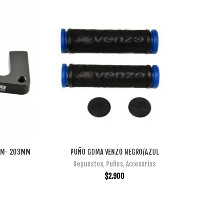
-PM- 203MM
PUÑO GOMA VENZO NEGRO/AZUL
PEDALE
AÑADIR AL CARRITO
Repuestos
,
Puños
,
Accesorios
$
2.900