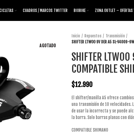
CICLETAS
CUADROS / MARCOS TWITTER
BIOBIKE
ZONA OUTLET – OFERTAS
Inicio
Repuestos
Transmisión
SHIFTER LTWOO 9V DER A5 SL-V4009-9
AGOTADO
SHIFTER LTWOO 
COMPATIBLE SH
$
12.990
El shifter/manilla A5 ofrece cambio
una transmisión de 10 velocidades. L
de usar la incorrecta y se puede al
la barra. Solo barras planas con di
COMPATIBLE SHIMANO