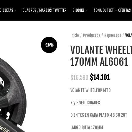
CICLETAS
CUADROS / MARCOS TWITTER
BIOBIKE
ZONA OUTLET – OFERTAS
Inicio
Productos
Repuestos
VOL
-15%
VOLANTE WHEELT
170MM AL6061
$
14.101
$
16.590
VOLANTE WHEELTOP MTB
7 y 8 VELOCIDADES
DIENTES EN CADA PLATO 48 38 28T
LARGO BIELA 170MM