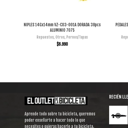
NIPLES 14Gx14mm VZ-C03-001A DORADA 38pcs
PEDALES
AÑADIR AL CARRITO
ALUMINIO 7075
Repuestos
,
Otros
,
Pernos/Tapas
Rep
$
6.990
RECIÉN LL
Aprende todo sobre tu bicicleta, queremos
poder enseñarte a hacer todo lo que
necesites o quieras hacerle a tu bicicleta,