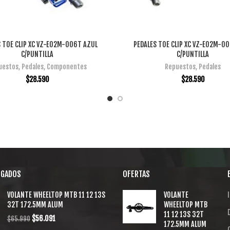
 TOE CLIP XC VZ-E02M-006T AZUL
PEDALES TOE CLIP XC VZ-E02M-00
AÑADIR AL CARRITO
AÑADIR AL CARRITO
C/PUNTILLA
C/PUNTILLA
uestos
,
Pedales
,
Componentes
Repuestos
,
Pedales
$
28.590
$
28.590
EGADOS
OFERTAS
VOLANTE WHEELTOP MTB 11 12 13S
VOLANTE
I
32T 172.5MM ALUM
WHEELTOP MTB
11 12 13S 32T
$
56.091
$
65.990
172.5MM ALUM