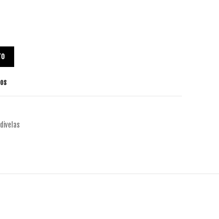
TO
tos
divelas