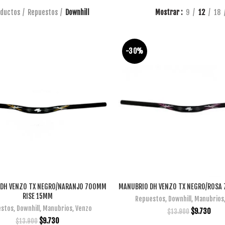
ductos
Repuestos
Downhill
Mostrar
9
12
18
-30%
DH VENZO TX NEGRO/NARANJO 700MM
MANUBRIO DH VENZO TX NEGRO/ROSA
AÑADIR AL CARRITO
AÑADIR AL CARRITO
RISE 15MM
Repuestos
,
Downhill
,
Manubrios
stos
,
Downhill
,
Manubrios
,
Venzo
$
9.730
$
13.900
$
9.730
$
13.900