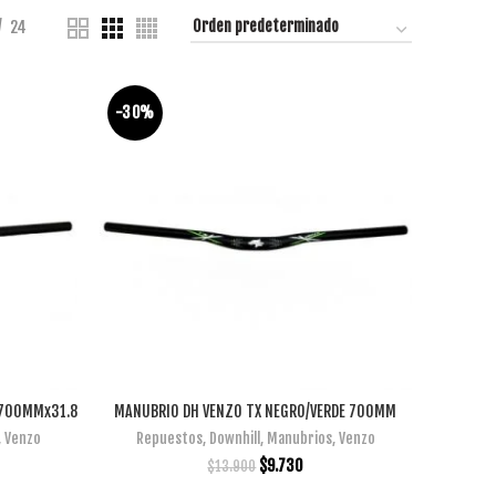
24
-30%
 700MMx31.8
MANUBRIO DH VENZO TX NEGRO/VERDE 700MM
AÑADIR AL CARRITO
,
Venzo
Repuestos
,
Downhill
,
Manubrios
,
Venzo
$
9.730
$
13.900