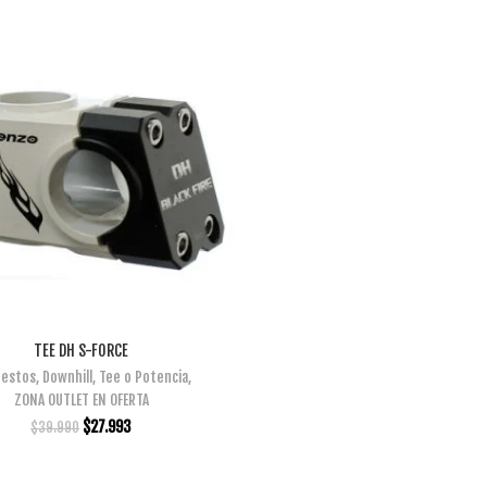
TEE DH S-FORCE
AÑADIR AL CARRITO
estos
,
Downhill
,
Tee o Potencia
,
ZONA OUTLET EN OFERTA
$
27.993
$
39.990