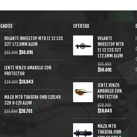
EGADOS
OFERTAS
VOLANTE WHEELTOP MTB 11 12 13S
VOLANTE
I
32T 172.5MM ALUM
WHEELTOP MTB
11 12 13S 32T
$
56.091
$
65.990
172.5MM ALUM
$
65.990
LENTE VENZO AMARILLO CON
$
56.091
PROTECTOR
$
18.843
$
28.990
LENTE VENZO
AMARILLO CON
PROTECTOR
MAZA MTB TRASERA OWB 12X148
32H 8-12V ALUM
$
28.990
$
18.843
$
28.701
$
31.890
MAZA MTB
TRASERA OWB