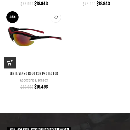
$
18.843
$
18.843
$
28.990
$
28.990
-35%
LENTE VENZO ROJO CON PROTECTOR
Accesorios
,
Lentes
$
19.493
$
29.990