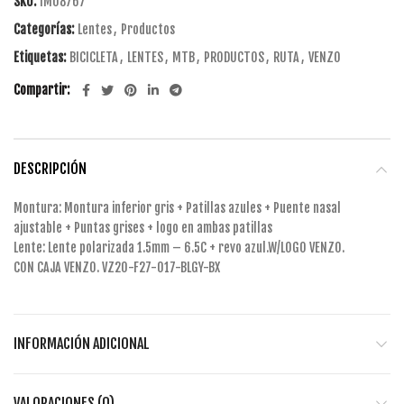
SKU:
IM08767
Categorías:
Lentes
,
Productos
Etiquetas:
BICICLETA
,
LENTES
,
MTB
,
PRODUCTOS
,
RUTA
,
VENZO
Compartir
DESCRIPCIÓN
Montura: Montura inferior gris + Patillas azules + Puente nasal
ajustable + Puntas grises + logo en ambas patillas
Lente: Lente polarizada 1.5mm – 6.5C + revo azul.W/LOGO VENZO.
CON CAJA VENZO. VZ20-F27-017-BLGY-BX
INFORMACIÓN ADICIONAL
VALORACIONES (0)