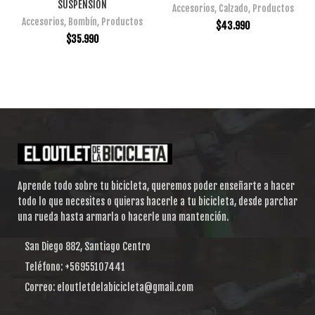
SUSPENSIÓN
Accesorios
,
Calzado
,
Productos
Accesorios
,
Bombín
,
Productos
$
43.990
$
35.990
Aprende todo sobre tu bicicleta, queremos poder enseñarte a hacer
todo lo que necesites o quieras hacerle a tu bicicleta, desde parchar
una rueda hasta armarla o hacerle una mantención.
San Diego 882, Santiago Centro
Teléfono: +56955107441
Correo: eloutletdelabicicleta@gmail.com