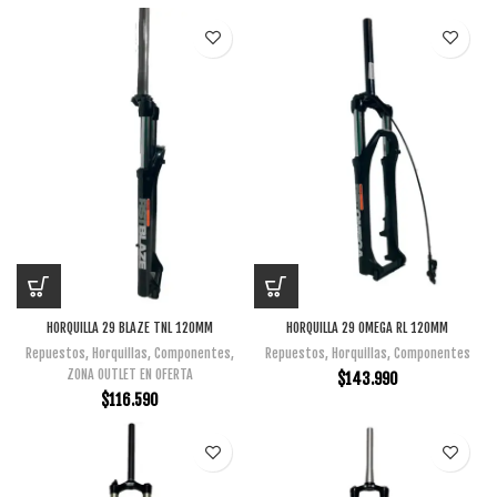
HORQUILLA 29 BLAZE TNL 120MM
HORQUILLA 29 OMEGA RL 120MM
Repuestos
,
Horquillas
,
Componentes
,
Repuestos
,
Horquillas
,
Componentes
ZONA OUTLET EN OFERTA
$
143.990
$
116.590