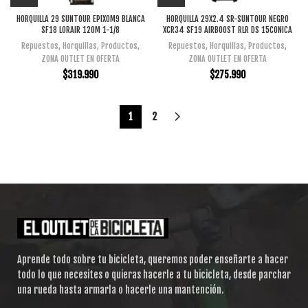
HORQUILLA 29 SUNTOUR EPIXOM9 BLANCA
HORQUILLA 29X2.4 SR-SUNTOUR NEGRO
SF18 LORAIR 120M 1-1/8
XCR34 SF19 AIRBOOST RLR DS 15CONICA
Repuestos
,
Horquillas
,
Productos
,
Repuestos
,
Horquillas
,
Productos
,
ZONA OUTLET EN OFERTA
ZONA OUTLET EN OFERTA
$
319.990
$
275.990
1
2
Aprende todo sobre tu bicicleta, queremos poder enseñarte a hacer
todo lo que necesites o quieras hacerle a tu bicicleta, desde parchar
una rueda hasta armarla o hacerle una mantención.