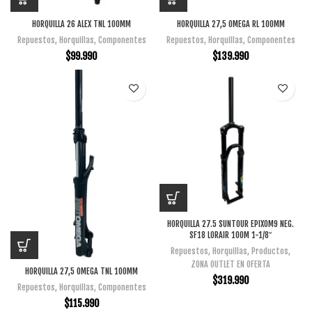
HORQUILLA 26 ALEX TNL 100MM
HORQUILLA 27,5 OMEGA RL 100MM
Repuestos
,
Horquillas
,
Componentes
Repuestos
,
Horquillas
,
Componentes
$
99.990
$
139.990
HORQUILLA 27.5 SUNTOUR EPIXOM9 NEG.
SF18 LORAIR 100M 1-1/8″
Repuestos
,
Horquillas
,
Productos
,
ZONA OUTLET EN OFERTA
HORQUILLA 27,5 OMEGA TNL 100MM
$
319.990
Repuestos
,
Horquillas
,
Componentes
$
115.990