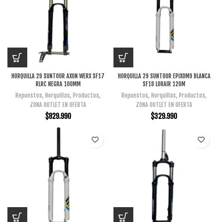
HORQUILLA 29 SUNTOUR AXON WERX SF17
HORQUILLA 29 SUNTOUR EPIXOM9 BLANCA
RLRC NEGRA 100MM
SF18 LORAIR 120M
Repuestos
,
Horquillas
,
Productos
,
Repuestos
,
Horquillas
,
Productos
,
ZONA OUTLET EN OFERTA
ZONA OUTLET EN OFERTA
$
829.990
$
329.990