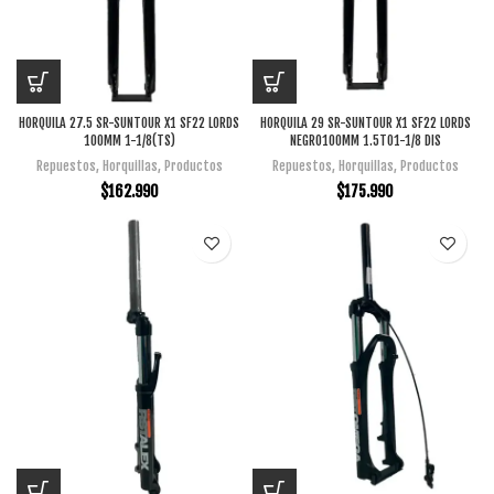
HORQUILA 27.5 SR-SUNTOUR X1 SF22 LORDS
HORQUILA 29 SR-SUNTOUR X1 SF22 LORDS
100MM 1-1/8(TS)
NEGRO100MM 1.5TO1-1/8 DIS
Repuestos
,
Horquillas
,
Productos
Repuestos
,
Horquillas
,
Productos
$
162.990
$
175.990