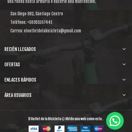
una rueda hasta armarla o hacerle una mantención.
San Diego 882, Santiago Centro
Teléfono: +56955107441
Correo: eloutletdelabicicleta@gmail.com
RECIÉN LLEGADOS
OFERTAS
ENLACES RÁPIDOS
ÁREA USUARIOS
El Outlet de la Bicicleta
Obtén una web como esta
. .