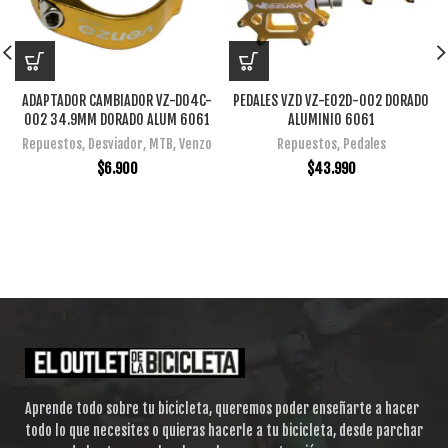
ADAPTADOR CAMBIADOR VZ-D04C-
PEDALES VZD VZ-E02D-002 DORADO
002 34.9MM DORADO ALUM 6061
ALUMINIO 6061
Repuestos
,
Desviador
,
MTB
,
Venzo
Repuestos
,
Pedales
$
6.900
$
43.990
Aprende todo sobre tu bicicleta, queremos poder enseñarte a hacer
todo lo que necesites o quieras hacerle a tu bicicleta, desde parchar