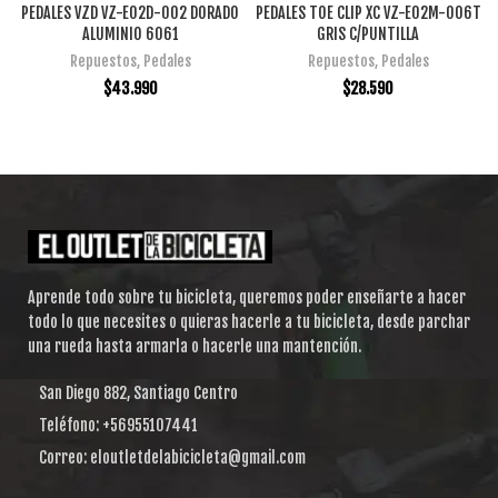
PEDALES VZD VZ-E02D-002 DORADO
PEDALES TOE CLIP XC VZ-E02M-006T
ALUMINIO 6061
GRIS C/PUNTILLA
Repuestos
,
Pedales
Repuestos
,
Pedales
$
43.990
$
28.590
Aprende todo sobre tu bicicleta, queremos poder enseñarte a hacer
todo lo que necesites o quieras hacerle a tu bicicleta, desde parchar
una rueda hasta armarla o hacerle una mantención.
San Diego 882, Santiago Centro
Teléfono: +56955107441
Correo: eloutletdelabicicleta@gmail.com