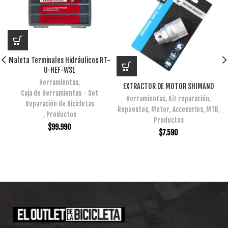
Maleta Terminales Hidráulicos RT-
U-HEF-WS1
Herramientas
,
EXTRACTOR DE MOTOR SHIMANO
Caja de Herramientas - Set
Herramientas
,
Kit reparación
,
Reparación de Bicicletas
Repuestos
,
Motor
,
Accesorios
,
MTB
,
,
Productos
Productos
$
99.990
$
7.590