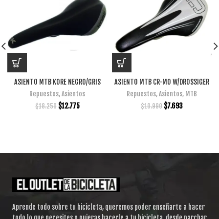
ASIENTO MTB KORE NEGRO/GRIS
ASIENTO MTB CR-MO W/DROSSIGER
Repuestos
,
Asientos
Repuestos
,
Asientos
,
MTB
$
12.775
$
7.693
$
18.250
$
10.990
Aprende todo sobre tu bicicleta, queremos poder enseñarte a hacer
todo lo que necesites o quieras hacerle a tu bicicleta, desde parchar