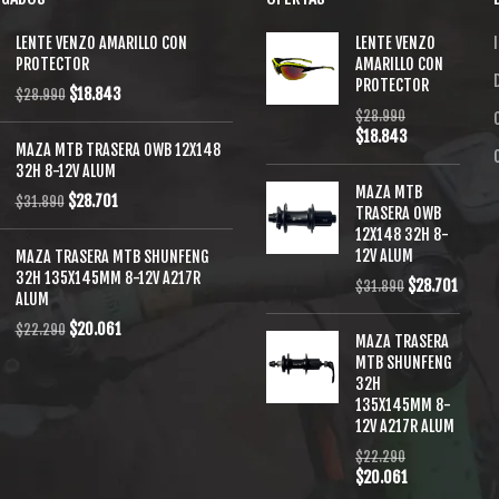
LENTE VENZO AMARILLO CON
LENTE VENZO
I
PROTECTOR
AMARILLO CON
PROTECTOR
$
18.843
$
28.990
$
28.990
$
18.843
MAZA MTB TRASERA OWB 12X148
32H 8-12V ALUM
MAZA MTB
$
28.701
$
31.890
TRASERA OWB
12X148 32H 8-
12V ALUM
MAZA TRASERA MTB SHUNFENG
32H 135X145MM 8-12V A217R
$
28.701
$
31.890
ALUM
$
20.061
$
22.290
MAZA TRASERA
MTB SHUNFENG
32H
135X145MM 8-
12V A217R ALUM
$
22.290
$
20.061