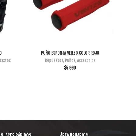
O
PUÑO ESPONJA VENZO COLOR ROJO
GUANTE S
AÑADIR AL CARRITO
anastos
Repuestos
,
Puños
,
Accesorios
Acce
$
5.990
ENLACES RÁPIDOS
ÁREA USUARIOS