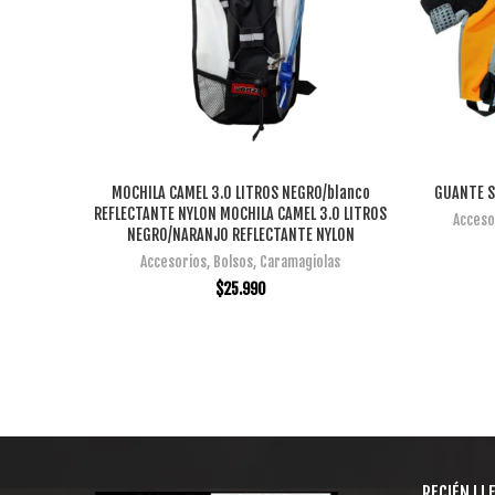
MOCHILA CAMEL 3.0 LITROS NEGRO/blanco
GUANTE S
AÑADIR AL CARRITO
REFLECTANTE NYLON MOCHILA CAMEL 3.0 LITROS
Acceso
NEGRO/NARANJO REFLECTANTE NYLON
Accesorios
,
Bolsos
,
Caramagiolas
$
25.990
RECIÉN LL