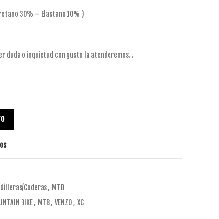
iuretano 30% – Elastano 10% )
ier duda o inquietud con gusto la atenderemos…
TO
tos
dilleras/Coderas
,
MTB
UNTAIN BIKE
,
MTB
,
VENZO
,
XC