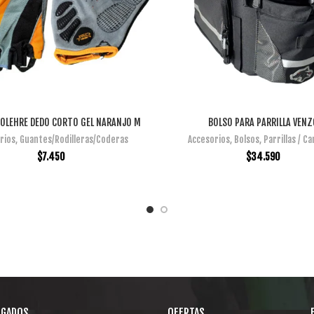
OLEHRE DEDO CORTO GEL NARANJO M
BOLSO PARA PARRILLA VENZ
AÑADIR AL CARRITO
AÑADIR AL CARRITO
rios
,
Guantes/Rodilleras/Coderas
Accesorios
,
Bolsos
,
Parrillas / C
$
7.450
$
34.590
EGADOS
OFERTAS