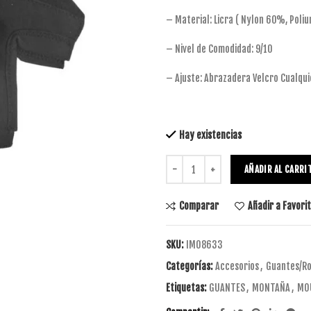
– Material: Licra ( Nylon 60%, Pol
– Nivel de Comodidad: 9/10
– Ajuste: Abrazadera Velcro Cualqu
Hay existencias
AÑADIR AL CARRI
Comparar
Añadir a Favori
SKU:
IM08633
Categorías:
Accesorios
,
Guantes/Ro
Etiquetas:
GUANTES
,
MONTAÑA
,
MO