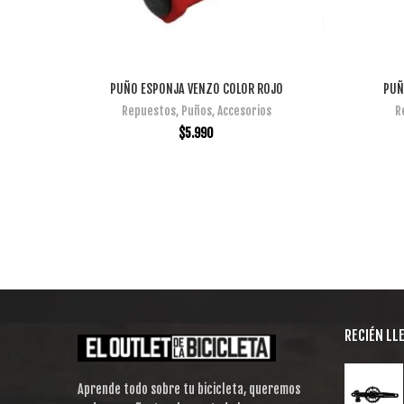
PUÑO ESPONJA VENZO COLOR ROJO
PUÑ
AÑADIR AL CARRITO
Repuestos
,
Puños
,
Accesorios
R
$
5.990
RECIÉN LL
Aprende todo sobre tu bicicleta, queremos