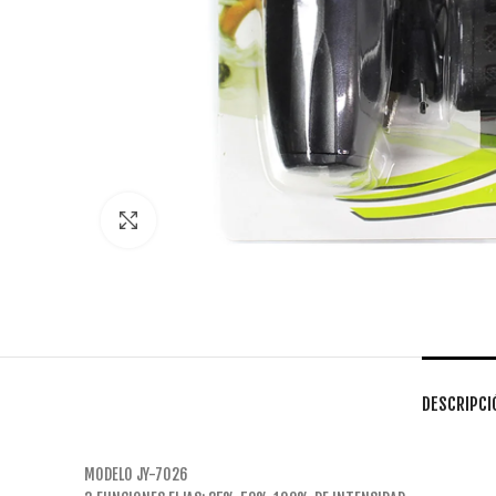
Click to enlarge
DESCRIPCI
MODELO JY-7026