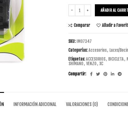
AÑADIR AL CARRI
Comparar
Añadir a Favori
SKU:
IM07347
Categorías:
Accesorios
,
Luces/Boci
Etiquetas:
ACCESORIOS
,
BICICLETA
,
SHIMANO
,
VENZO
,
XC
Compartir
ÓN
INFORMACIÓN ADICIONAL
VALORACIONES (0)
CONDICIONE