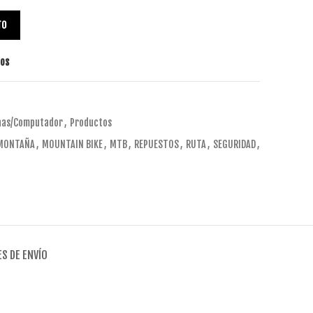
TO
tos
nas/Computador
,
Productos
MONTAÑA
,
MOUNTAIN BIKE
,
MTB
,
REPUESTOS
,
RUTA
,
SEGURIDAD
,
S DE ENVÍO