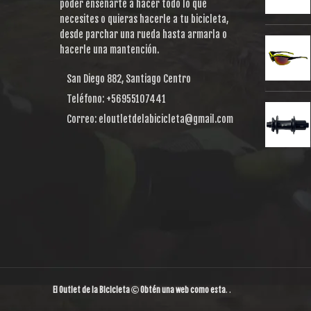
poder enseñarte a hacer todo lo que
necesites o quieras hacerle a tu bicicleta,
desde parchar una rueda hasta armarla o
hacerle una mantención.
San Diego 882, Santiago Centro
Teléfono: +56955107441
Correo: eloutletdelabicicleta@gmail.com
El Outlet de la Bicicleta
Obtén una web como esta
. .