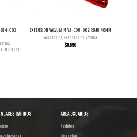
Z-B14-002
EXTENSION VALVULA M VZ-C06-002 ROJO 48MM
GUA
AÑADIR AL CARRITO
Accesorios
,
Extensor de Válvula
Accesorio
estos
,
$
8.590
T EN OFERTA
ENLACES RÁPIDOS
ÁREA USUARIOS
nicio
Pedidos
Devoluciones
Dirección