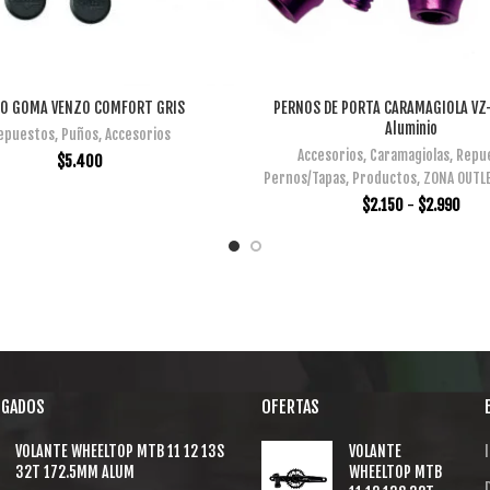
O GOMA VENZO COMFORT GRIS
PERNOS DE PORTA CARAMAGIOLA V
AÑADIR AL CARRITO
SELECCIONAR OPCIONES
Aluminio
epuestos
,
Puños
,
Accesorios
Accesorios
,
Caramagiolas
,
Repu
$
5.400
Pernos/Tapas
,
Productos
,
ZONA OUTLE
$
2.150
-
$
2.990
EGADOS
OFERTAS
VOLANTE WHEELTOP MTB 11 12 13S
VOLANTE
I
32T 172.5MM ALUM
WHEELTOP MTB