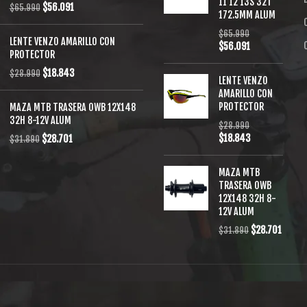
11 12 13S 32T
$
56.091
$
65.990
172.5MM ALUM
$
65.990
LENTE VENZO AMARILLO CON
$
56.091
PROTECTOR
$
18.843
$
28.990
LENTE VENZO
AMARILLO CON
PROTECTOR
MAZA MTB TRASERA OWB 12X148
32H 8-12V ALUM
$
28.990
$
18.843
$
28.701
$
31.890
MAZA MTB
TRASERA OWB
12X148 32H 8-
12V ALUM
$
28.701
$
31.890