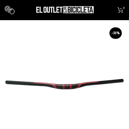
0
-30%