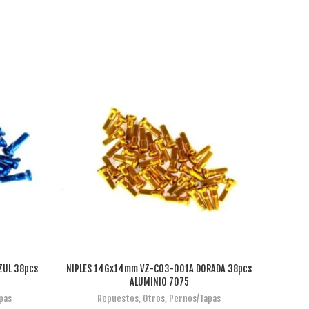
ZUL 38pcs
NIPLES 14Gx14mm VZ-C03-001A DORADA 38pcs
NIPLES
AÑADIR AL CARRITO
ALUMINIO 7075
pas
Repuestos
,
Otros
,
Pernos/Tapas