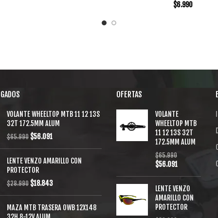
$
6.990
EGADOS
OFERTAS
VOLANTE WHEELTOP MTB 11 12 13S
VOLANTE
I
32T 172.5MM ALUM
WHEELTOP MTB
11 12 13S 32T
$
56.091
$
65.990
172.5MM ALUM
$
65.990
LENTE VENZO AMARILLO CON
$
56.091
PROTECTOR
$
18.843
$
28.990
LENTE VENZO
AMARILLO CON
PROTECTOR
MAZA MTB TRASERA OWB 12X148
32H 8-12V ALUM