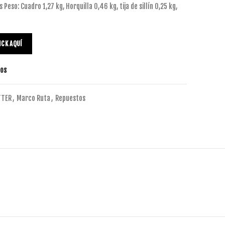
 Peso: Cuadro 1,27 kg, Horquilla 0,46 kg, tija de sillín 0,25 kg,
ICK AQUÍ
tos
TTER
,
Marco Ruta
,
Repuestos