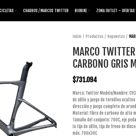
CICLETAS
CUADROS / MARCOS TWITTER
BIOBIKE
ZONA OUTLET – OFERTAS
Inicio
Productos
Repuestos
MAR
MARCO TWITTER
CARBONO GRIS 
$
731.094
Marca: Twitter Modelo/Nombre: CYCLO
de sillín y juego de tornillos oculto
dirección y juego completo de arand
Material: Fibra de carbono de alto 
Tamaño del conjunto: 700C, eje peda
la tija de sillín, tija de freno de 
máx. 700x30C