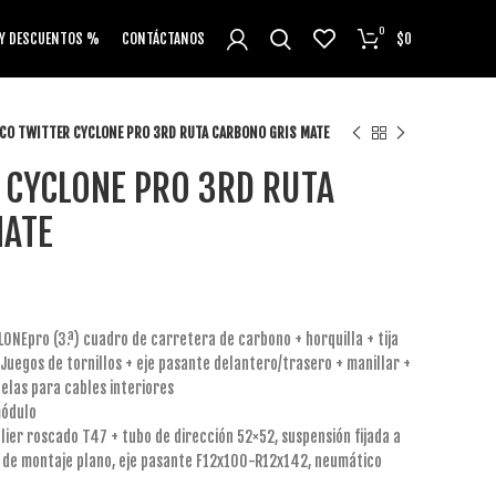
0
 Y DESCUENTOS %
CONTÁCTANOS
$
0
CO TWITTER CYCLONE PRO 3RD RUTA CARBONO GRIS MATE
 CYCLONE PRO 3RD RUTA
MATE
NEpro (3.ª) cuadro de carretera de carbono + horquilla + tija
s Juegos de tornillos + eje pasante delantero/trasero + manillar +
elas para cables interiores
módulo
lier roscado T47 + tubo de dirección 52×52, suspensión fijada a
disco de montaje plano, eje pasante F12x100-R12x142, neumático