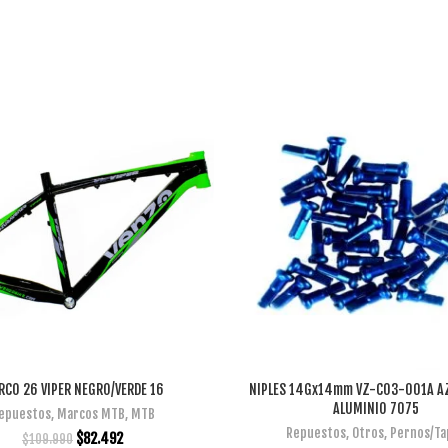
CO 26 VIPER NEGRO/VERDE 16
NIPLES 14Gx14mm VZ-C03-001A A
AÑADIR AL CARRITO
AÑADIR AL CARRITO
ALUMINIO 7075
epuestos
,
Marcos MTB
,
MTB
Repuestos
,
Otros
,
Pernos/Ta
$
82.492
$
109.990