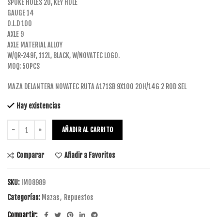
SPOKE HOLES 20, KEY HOLE
GAUGE 14
O.L.D 100
AXLE 9
AXLE MATERIAL ALLOY
W/QR-249F, 112L, BLACK, W/NOVATEC LOGO.
MOQ: 50PCS
MAZA DELANTERA NOVATEC RUTA A171SB 9X100 20H/14G 2 ROD SEL
Hay existencias
AÑADIR AL CARRITO
Comparar
Añadir a Favoritos
SKU:
IM08989
Categorías:
Mazas
,
Repuestos
Compartir