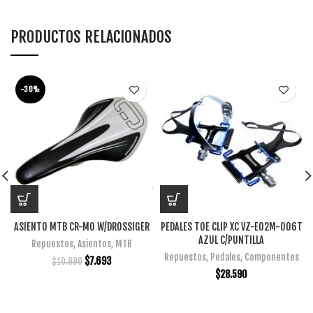
PRODUCTOS RELACIONADOS
-30%
ASIENTO MTB CR-MO W/DROSSIGER
PEDALES TOE CLIP XC VZ-E02M-006T
AZUL C/PUNTILLA
Repuestos
,
Asientos
,
MTB
Repuestos
,
Pedales
,
Componentes
$
7.693
$
10.990
$
28.590