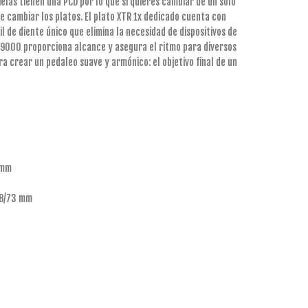
ielas tienen una PCD por lo que si quieres cambiar de un solo
que cambiar los platos. El plato XTR 1x dedicado cuenta con
l de diente único que elimina la necesidad de dispositivos de
M9000 proporciona alcance y asegura el ritmo para diversos
a crear un pedaleo suave y armónico: el objetivo final de un
 mm
68/73 mm