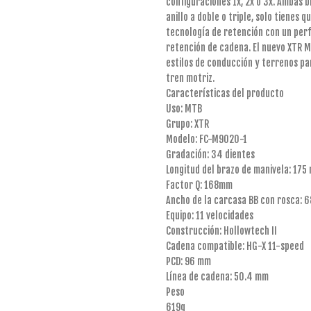
configuraciones 1x, 2x o 3x. Ambas b
anillo a doble o triple, solo tienes 
tecnología de retención con un perfi
retención de cadena. El nuevo XTR 
estilos de conducción y terrenos par
tren motriz.
Características del producto
Uso: MTB
Grupo: XTR
Modelo: FC-M9020-1
Gradación: 34 dientes
Longitud del brazo de manivela: 175
Factor Q: 168mm
Ancho de la carcasa BB con rosca: 
Equipo: 11 velocidades
Construcción: Hollowtech II
Cadena compatible: HG-X 11-speed
PCD: 96 mm
Línea de cadena: 50.4 mm
Peso
619g