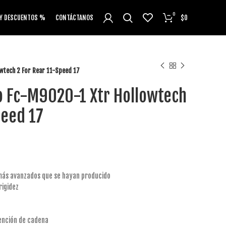
0
 Y DESCUENTOS %
CONTÁCTANOS
$
0
wtech 2 For Rear 11-Speed 17
o Fc-M9020-1 Xtr Hollowtech
peed 17
 más avanzados que se hayan producido
rigidez
ención de cadena