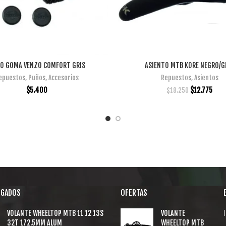
O GOMA VENZO COMFORT GRIS
ASIENTO MTB KORE NEGRO/G
AÑADIR AL CARRITO
AÑADIR AL CARRITO
epuestos
,
Puños
,
Accesorios
Repuestos
,
Asientos
$
5.400
$
12.775
$
18.250
EGADOS
OFERTAS
VOLANTE WHEELTOP MTB 11 12 13S
VOLANTE
I
32T 172.5MM ALUM
WHEELTOP MTB