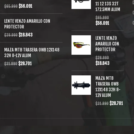
11 12 13S 32T
$
56.091
$
65.990
172.5MM ALUM
$
65.990
LENTE VENZO AMARILLO CON
$
56.091
PROTECTOR
$
18.843
$
28.990
LENTE VENZO
AMARILLO CON
PROTECTOR
MAZA MTB TRASERA OWB 12X148
32H 8-12V ALUM
$
28.990
$
18.843
$
28.701
$
31.890
MAZA MTB
TRASERA OWB
12X148 32H 8-
12V ALUM
$
28.701
$
31.890