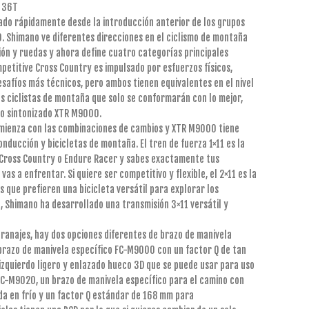
, 36T
ado rápidamente desde la introducción anterior de los grupos
0. Shimano ve diferentes direcciones en el ciclismo de montaña
ión y ruedas y ahora define cuatro categorías principales
petitive Cross Country es impulsado por esfuerzos físicos,
safíos más técnicos, pero ambos tienen equivalentes en el nivel
los ciclistas de montaña que solo se conformarán con lo mejor,
o sintonizado XTR M9000.
mienza con las combinaciones de cambios y XTR M9000 tiene
onducción y bicicletas de montaña. El tren de fuerza 1×11 es la
o Cross Country o Endure Racer y sabes exactamente tus
vas a enfrentar. Si quiere ser competitivo y flexible, el 2×11 es la
 que prefieren una bicicleta versátil para explorar los
 Shimano ha desarrollado una transmisión 3×11 versátil y
ranajes, hay dos opciones diferentes de brazo de manivela
l brazo de manivela específico FC-M9000 con un factor Q de tan
izquierdo ligero y enlazado hueco 3D que se puede usar para uso
 FC-M9020, un brazo de manivela específico para el camino con
da en frío y un factor Q estándar de 168 mm para