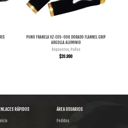
RIS
PUNO FRANELA VZ-E05-006 DORADO FLANNEL GRIP
PU
AÑADIR AL CARRITO
ARGOLLA ALUMINIO
Repuestos
,
Puños
$
20.990
ENLACES RÁPIDOS
ÁREA USUARIOS
nicio
Pedidos