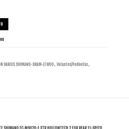
TO
tos
ON VARIOS SHIMANO-SRAM-LTWOO
,
Volantes/Pedivelas
,
NTE SHIMANO FC-M9020-1 XTR HOLLOWTECH 2 FOR REAR 11-SPEED