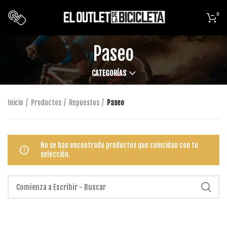
0
Paseo
CATEGORÍAS
Inicio
Productos
Repuestos
Paseo
No se han encontrado productos que coincidan con tu
selección.