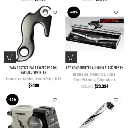
-40%
PATA POSTIZA PARA EXCEED PRO DH/
SET COMPONENTES ALUMINIO BLACK FIRE DH
RAPHAEL /SPRINTER
Repuestos
,
Manubrios
,
Puños
,
Repuestos
,
Cambio trasero/pata
,
MTB
Tee o Potencia
,
Tubo asiento
$
9.199
$
23.394
$
38.990
-30%