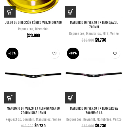
JUEGO DE DIRECCIÓN CÓNICO VENZO DORADO
MANUBRIO DH VENZO TX NEGRO/AZUL
700MM
Repuestos
,
Dirección
Repuestos
,
Manubrios
,
MTB
,
Venzo
$
23.990
$
9.730
$
13.900
-30%
-30%
MANUBRIO DH VENZO TX NEGRO/NARANJO
MANUBRIO DH VENZO TX NEGRO/ROSA
700MM RISE 15MM
700MMx31.8
Repuestos
,
Downhill
,
Manubrios
,
Venzo
Repuestos
,
Downhill
,
Manubrios
,
Venzo
$
9.730
$
9.730
$
13.900
$
13.900