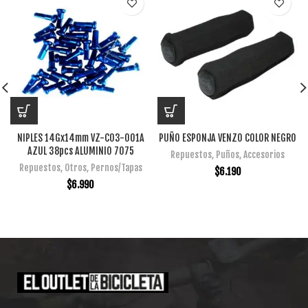
NIPLES 14Gx14mm VZ-C03-001A
PUÑO ESPONJA VENZO COLOR NEGRO
AZUL 38pcs ALUMINIO 7075
Repuestos
,
Puños
,
Accesorios
Repuestos
,
Otros
,
Pernos/Tapas
$
6.190
$
6.990