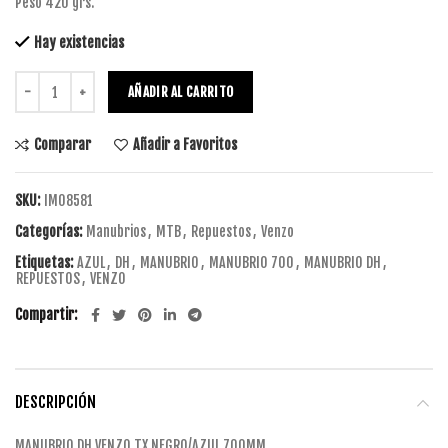
Peso 420 grs.
Hay existencias
AÑADIR AL CARRITO
Comparar
Añadir a Favoritos
SKU:
IM08581
Categorías:
Manubrios
,
MTB
,
Repuestos
,
Venzo
Etiquetas:
AZUL
,
DH
,
MANUBRIO
,
MANUBRIO 700
,
MANUBRIO DH
,
REPUESTOS
,
VENZO
Compartir
DESCRIPCIÓN
MANUBRIO DH VENZO TX NEGRO/AZUL 700MM