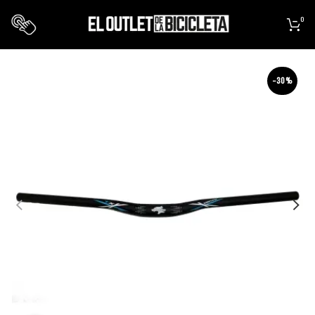
0
-30%