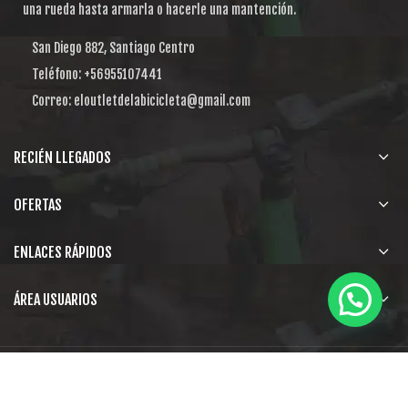
una rueda hasta armarla o hacerle una mantención.
San Diego 882, Santiago Centro
Teléfono: +56955107441
Correo: eloutletdelabicicleta@gmail.com
RECIÉN LLEGADOS
OFERTAS
ENLACES RÁPIDOS
ÁREA USUARIOS
El Outlet de la Bicicleta
Obtén una web como esta
. .