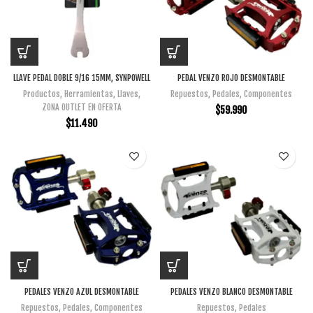
LLAVE PEDAL DOBLE 9/16 15MM, SYNPOWELL
PEDAL VENZO ROJO DESMONTABLE
Productos
,
Herramientas
,
Llaves
,
Repuestos
,
Pedales
,
Componentes
ZONA OUTLET EN OFERTA
$
59.990
$
11.490
PEDALES VENZO AZUL DESMONTABLE
PEDALES VENZO BLANCO DESMONTABLE
Repuestos
,
Pedales
,
Componentes
Repuestos
,
Pedales