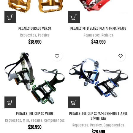
PEDALES DORADO VENZO
PEDALES MTB VENZO PLATAFORMA ROJOS
Repuestos
,
Pedales
Repuestos
,
Pedales
$
18.990
$
43.990
PEDALES TOE CLIP XC VERDE
PEDALES TOE CLIP XC VZ-E02M-006T AZUL
C/PUNTILLA
Repuestos
,
MTB
,
Pedales
,
Componentes
Repuestos
,
Pedales
,
Componentes
$
28.590
$
28.590