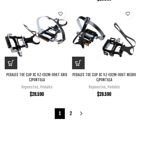
PEDALES TOE CLIP XC VZ-E02M-006T GRIS
PEDALES TOE CLIP XC VZ-E02M-006T NEGRO
C/PUNTILLA
C/PUNTILLA
Repuestos
,
Pedales
Repuestos
,
Pedales
$
28.590
$
28.590
1
2