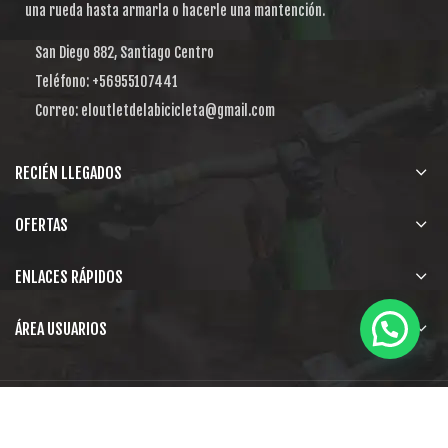
una rueda hasta armarla o hacerle una mantención.
San Diego 882, Santiago Centro
Teléfono: +56955107441
Correo: eloutletdelabicicleta@gmail.com
RECIÉN LLEGADOS
OFERTAS
ENLACES RÁPIDOS
ÁREA USUARIOS
El Outlet de la Bicicleta
Obtén una web como esta
. .