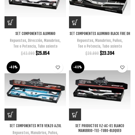
SET COMPONENTES ALUMINIO
SET COMPONENTES ALUMINIO BLACK FIRE DH
Repuestos
,
Dirección
,
Manubrios
,
Repuestos
,
Manubrios
,
Puños
,
Tee o Potencia
,
Tubo asiento
Tee o Potencia
,
Tubo asiento
$
25.854
$
23.394
$
43.090
$
38.990
-40%
-40%
SET COMPONENTES MTB VENZO AZUL
SET PRODUCTOS VZ-AC-01 BLANCO
MANUBRIO-TEE-TUBO-BLOQUEO
Repuestos
,
Manubrios
,
Puños
,