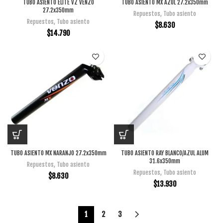
TUBO ASIENTO ELITE VZ VENZO
TUBO ASIENTO MX AZUL 27.2x350mm
27.2x350mm
Repuestos
,
Tubo asiento
Repuestos
,
Tubo asiento
$
8.630
$
14.790
TUBO ASIENTO MX NARANJO 27.2x350mm
TUBO ASIENTO RAY BLANCO/AZUL ALUM
31.6x350mm
Repuestos
,
Tubo asiento
Repuestos
,
Tubo asiento
$
8.630
$
13.930
1
2
3