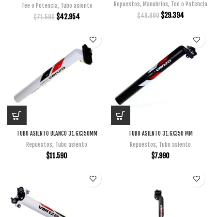
Repuestos
,
Manubrios
,
Tee o Potencia
Tee o Potencia
,
Tubo asiento
$
29.394
$
48.990
$
42.954
$
71.590
TUBO ASIENTO BLANCO 31.6X350MM
TUBO ASIENTO 31.6X350 MM
Repuestos
,
Tubo asiento
Repuestos
,
Tubo asiento
$
11.590
$
7.990